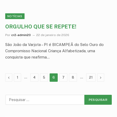
NOTÍCIAS
ORGULHO QUE SE REPETE!
Por
cr2-admin20
22 de janeiro de 2026
São João da Varjota – PI é BICAMPEÃ do Selo Ouro do
Compromisso Nacional Criança Alfabetizada, uma
conquista que reafirma…
Anterior
…
…
Proximo
1
4
5
6
7
8
21