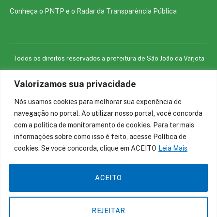
Conheça o
PNTP
e o
Radar da Transparência Pública
Todos os direitos reservados a prefeitura de São João da Varjota
Valorizamos sua privacidade
Mapa do Site
Acessar Área Administrativa
Acessar o Webmail
Nós usamos cookies para melhorar sua experiência de
navegação no portal. Ao utilizar nosso portal, você concorda
com a política de monitoramento de cookies. Para ter mais
informações sobre como isso é feito, acesse Política de
cookies. Se você concorda, clique em ACEITO
Leia Mais
ACEITO
REJEITAR