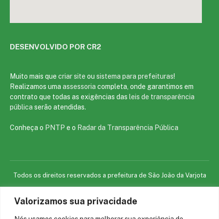
DESENVOLVIDO POR CR2
Muito mais que
criar site
ou
sistema para prefeituras
!
Realizamos uma
assessoria
completa, onde garantimos em
contrato que todas as exigências das
leis de transparência
pública
serão atendidas.
Conheça o
PNTP
e o
Radar da Transparência Pública
Todos os direitos reservados a prefeitura de São João da Varjota
Valorizamos sua privacidade
Mapa do Site
Acessar Área Administrativa
Acessar o Webmail
Nós usamos cookies para melhorar sua experiência de