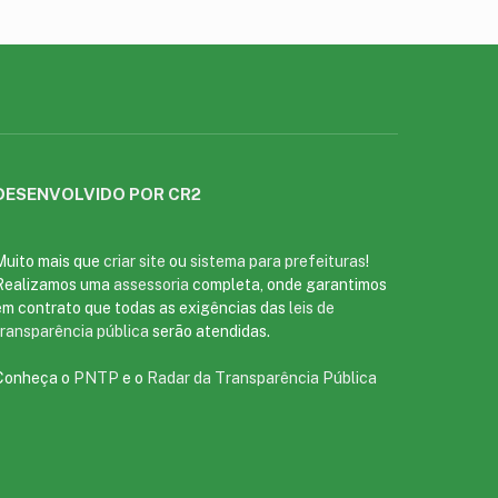
DESENVOLVIDO POR CR2
Muito mais que
criar site
ou
sistema para prefeituras
!
Realizamos uma
assessoria
completa, onde garantimos
em contrato que todas as exigências das
leis de
transparência pública
serão atendidas.
Conheça o
PNTP
e o
Radar da Transparência Pública