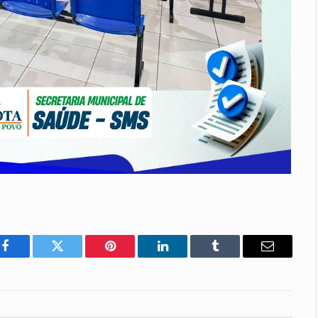
Facebook
Twitter
Pinterest
LinkedIn
Tumblr
E-
mail