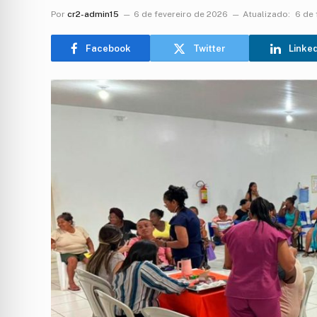
Por
cr2-admin15
6 de fevereiro de 2026
Atualizado:
6 de 
Facebook
Twitter
Linke