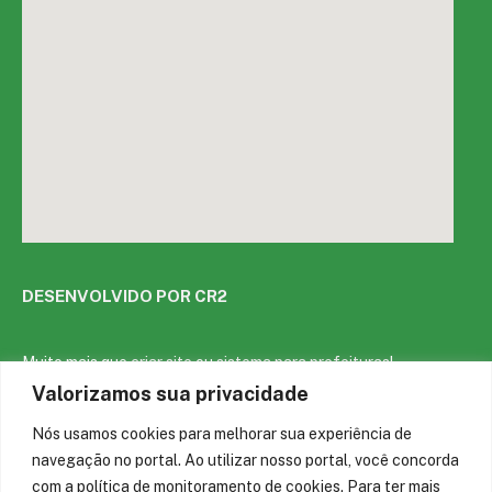
DESENVOLVIDO POR CR2
Muito mais que
criar site
ou
sistema para prefeituras
!
Realizamos uma
assessoria
completa, onde garantimos em
Valorizamos sua privacidade
contrato que todas as exigências das
leis de transparência
pública
serão atendidas.
Nós usamos cookies para melhorar sua experiência de
navegação no portal. Ao utilizar nosso portal, você concorda
Conheça o
PNTP
e o
Radar da Transparência Pública
com a política de monitoramento de cookies. Para ter mais