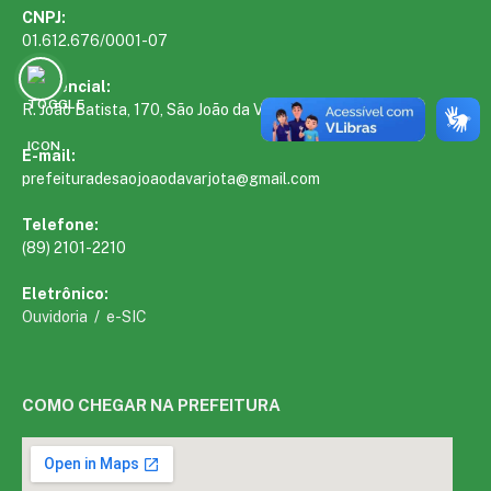
CNPJ:
01.612.676/0001-07
Presencial:
R. João Batista, 170, São João da Varjota – PI, 64510-000
E-mail:
prefeituradesaojoaodavarjota@gmail.com
Telefone:
(89) 2101-2210
Eletrônico:
Ouvidoria
/
e-SIC
COMO CHEGAR NA PREFEITURA