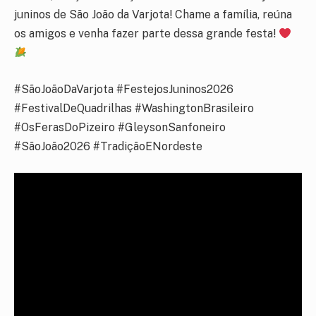
juninos de São João da Varjota! Chame a família, reúna
os amigos e venha fazer parte dessa grande festa!
#SãoJoãoDaVarjota #FestejosJuninos2026
#FestivalDeQuadrilhas #WashingtonBrasileiro
#OsFerasDoPizeiro #GleysonSanfoneiro
#SãoJoão2026 #TradiçãoENordeste