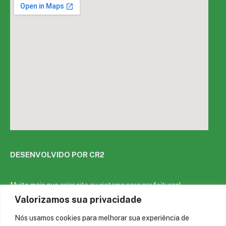
DESENVOLVIDO POR CR2
Muito mais que
criar site
ou
sistema para prefeituras
!
Realizamos uma
assessoria
completa, onde garantimos em
Valorizamos sua privacidade
contrato que todas as exigências das
leis de transparência
pública
serão atendidas.
Nós usamos cookies para melhorar sua experiência de