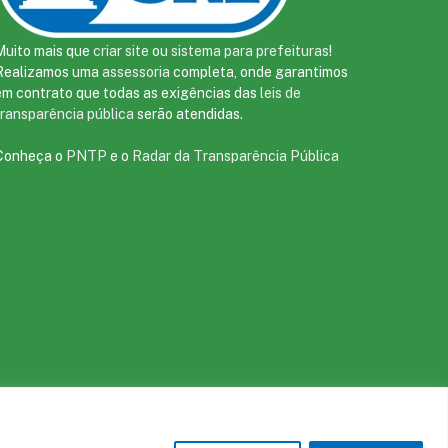
Muito mais que
criar site
ou
sistema para prefeituras
!
Realizamos uma
assessoria
completa, onde garantimos
em contrato que todas as exigências das
leis de
transparência pública
serão atendidas.
Conheça o
PNTP
e o
Radar da Transparência Pública
te
Acessar Área Administrativa
Acessar o Webmail