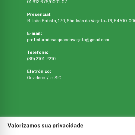
01.612.676/0001-07
Presencial:
R. João Batista, 170, São João da Varjota – PI, 64510-00
E-mail:
prefeituradesaojoaodavarjota@gmail.com
Telefone:
(89) 2101-2210
Eletrônico:
Ouvidoria
/
e-SIC
Valorizamos sua privacidade
Todos os direitos reservados a prefeitura de São João da V