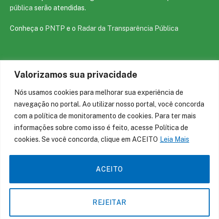
pública
serão atendidas.
Conheça o
PNTP
e o
Radar da Transparência Pública
Valorizamos sua privacidade
Todos os direitos reservados a prefeitura de São João da Varjota
Nós usamos cookies para melhorar sua experiência de
Mapa do Site
Acessar Área Administrativa
navegação no portal. Ao utilizar nosso portal, você concorda
Acessar o Webmail
com a política de monitoramento de cookies. Para ter mais
informações sobre como isso é feito, acesse Política de
cookies. Se você concorda, clique em ACEITO
Leia Mais
ACEITO
REJEITAR