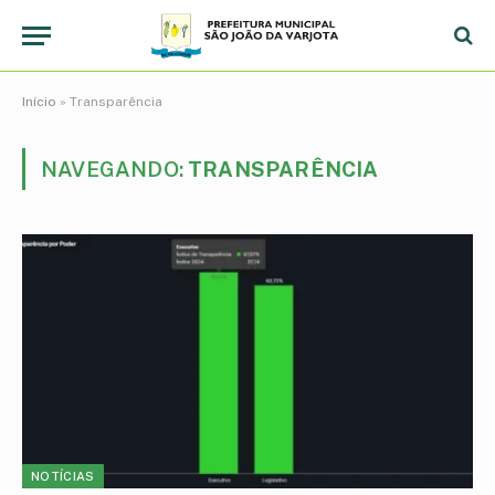
Início
»
Transparência
NAVEGANDO:
TRANSPARÊNCIA
NOTÍCIAS