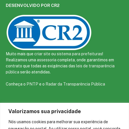
DESENVOLVIDO POR CR2
Muito mais que
criar site
ou
sistema para prefeituras
!
Realizamos uma
assessoria
completa, onde garantimos em
contrato que todas as exigências das
leis de transparência
pública
serão atendidas.
Conheça o
PNTP
e o
Radar da Transparência Pública
Valorizamos sua privacidade
Todos os direitos reservados a prefeitura de São João da Varjota
Nós usamos cookies para melhorar sua experiência de
Mapa do Site
Acessar Área Administrativa
navegação no portal. Ao utilizar nosso portal, você concorda