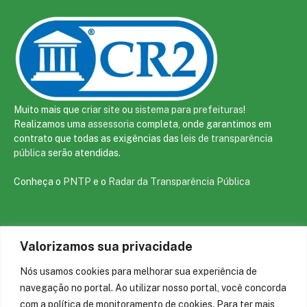
Muito mais que
criar site
ou
sistema para prefeituras
!
Realizamos uma
assessoria
completa, onde garantimos em
contrato que todas as exigências das
leis de transparência
pública
serão atendidas.
Conheça o
PNTP
e o
Radar da Transparência Pública
Valorizamos sua privacidade
Todos os direitos reservados a prefeitura de São João da Varjota
Nós usamos cookies para melhorar sua experiência de
Mapa do Site
Acessar Área Administrativa
navegação no portal. Ao utilizar nosso portal, você concorda
Acessar o Webmail
com a política de monitoramento de cookies. Para ter mais