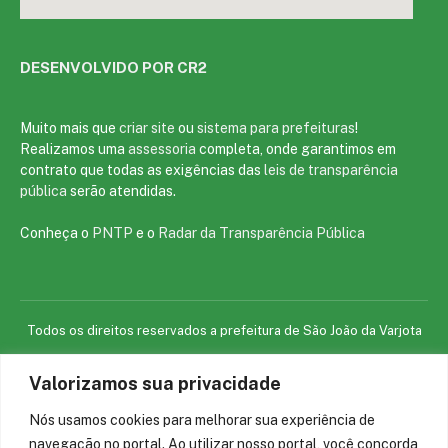
DESENVOLVIDO POR CR2
Muito mais que
criar site
ou
sistema para prefeituras
!
Realizamos uma
assessoria
completa, onde garantimos em
contrato que todas as exigências das
leis de transparência
pública
serão atendidas.
Conheça o
PNTP
e o
Radar da Transparência Pública
Todos os direitos reservados a prefeitura de São João da Varjota
Valorizamos sua privacidade
Mapa do Site
Acessar Área Administrativa
Acessar o Webmail
Nós usamos cookies para melhorar sua experiência de
navegação no portal. Ao utilizar nosso portal, você concorda