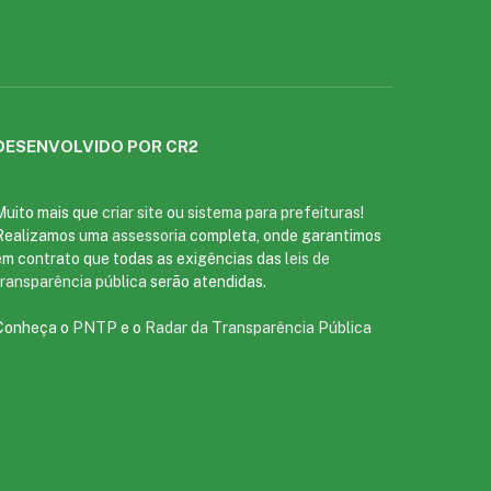
DESENVOLVIDO POR CR2
Muito mais que
criar site
ou
sistema para prefeituras
!
Realizamos uma
assessoria
completa, onde garantimos
em contrato que todas as exigências das
leis de
transparência pública
serão atendidas.
Conheça o
PNTP
e o
Radar da Transparência Pública