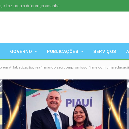
oje faz toda a diferença amanhã.
GOVERNO
PUBLICAÇÕES
SERVIÇOS
uro em Alfabetização, reafirmando seu compromisso firme com uma educação 