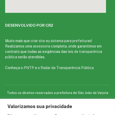
DESENVOLVIDO POR CR2
Muito mais que
criar site
ou
sistema para prefeituras
!
Realizamos uma
assessoria
completa, onde garantimos em
contrato que todas as exigências das
leis de transparência
pública
serão atendidas.
Conheça o
PNTP
e o
Radar da Transparência Pública
Todos os direitos reservados a prefeitura de São João da Varjota
Valorizamos sua privacidade
Mapa do Site
Acessar Área Administrativa
Acessar o Webmail