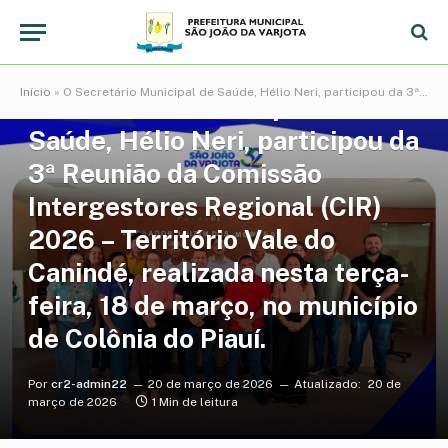
NOTÍCIAS
Início
»
O Secretário Municipal de Saúde, Hélio Neri, participou da 3ª Reunião da Comissão Intergestores Regional (CIR) 2026 – Território Vale do Canindé, realizada nesta terça-feira, 18 de março, no município de Colônia do Piauí.
O Secretário Municipal de
Saúde, Hélio Neri, participou da
3ª Reunião da Comissão
Intergestores Regional (CIR)
2026 – Território Vale do
Canindé, realizada nesta terça-
feira, 18 de março, no município
de Colônia do Piauí.
Por
cr2-admin22
20 de março de 2026
Atualizado:
20 de
março de 2026
1 Min de leitura