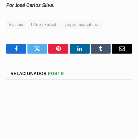
Por José Carlos Silva.
Estreia
I Copa Futsal.
jogos masculinos
Facebook
Twitter
Pinterest
LinkedIn
Tumblr
E-
mail
RELACIONADOS
POSTS