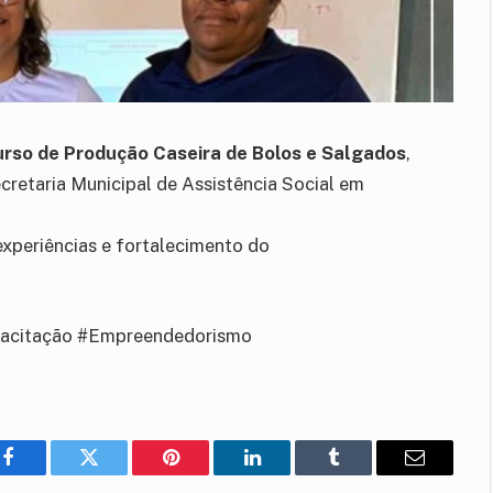
rso de Produção Caseira de Bolos e Salgados
,
ecretaria Municipal de Assistência Social em
xperiências e fortalecimento do
pacitação #Empreendedorismo
Facebook
Twitter
Pinterest
LinkedIn
Tumblr
E-