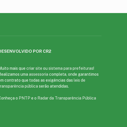
DESENVOLVIDO POR CR2
Muito mais que
criar site
ou
sistema para prefeituras
!
Realizamos uma
assessoria
completa, onde garantimos
em contrato que todas as exigências das
leis de
transparência pública
serão atendidas.
Conheça o
PNTP
e o
Radar da Transparência Pública