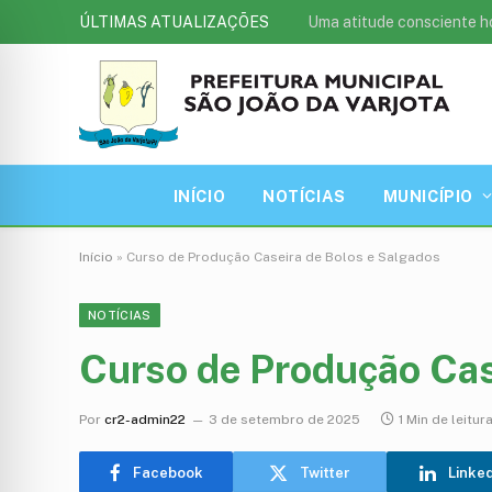
ÚLTIMAS ATUALIZAÇÕES
Uma atitude consciente h
INÍCIO
NOTÍCIAS
MUNICÍPIO
Início
»
Curso de Produção Caseira de Bolos e Salgados
NOTÍCIAS
Curso de Produção Cas
Por
cr2-admin22
3 de setembro de 2025
1 Min de leitur
Facebook
Twitter
Linke