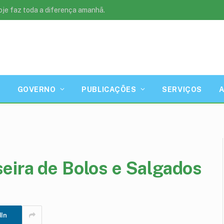
oje faz toda a diferença amanhã.
GOVERNO
PUBLICAÇÕES
SERVIÇOS
eira de Bolos e Salgados
a
dIn