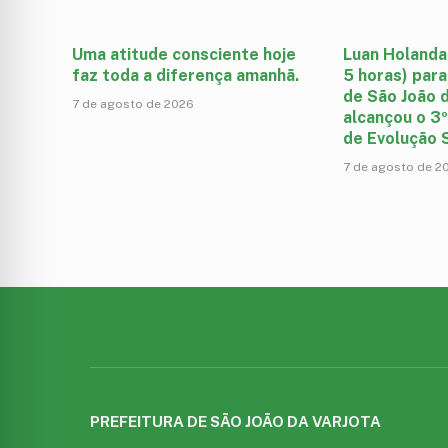
Uma atitude consciente hoje
Luan Holanda
faz toda a diferença amanhã.
5 horas) para
de São João d
7 de agosto de 2026
alcançou o 3º
de Evolução S
7 de agosto de 2
PREFEITURA DE SÃO JOÃO DA VARJOTA