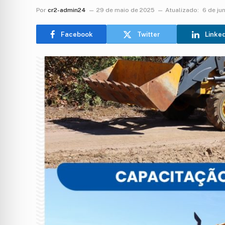
Por
cr2-admin24
29 de maio de 2025
Atualizado:
6 de ju
Facebook
Twitter
Linke