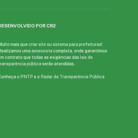
DESENVOLVIDO POR CR2
Muito mais que
criar site
ou
sistema para prefeituras
!
Realizamos uma
assessoria
completa, onde garantimos
em contrato que todas as exigências das
leis de
transparência pública
serão atendidas.
Conheça o
PNTP
e o
Radar da Transparência Pública