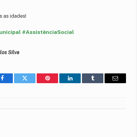
 as idades!
nicipal #AssistênciaSocial
los Silva
Facebook
Twitter
Pinterest
LinkedIn
Tumblr
E-
mail