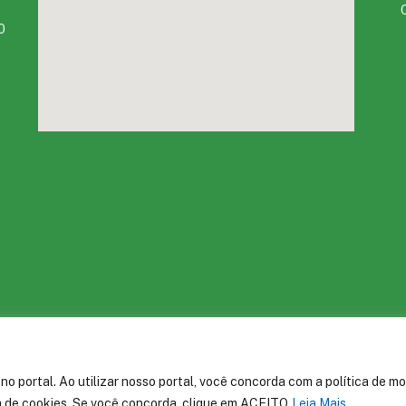
0
arjota
Mapa do Si
 portal. Ao utilizar nosso portal, você concorda com a política de m
ca de cookies. Se você concorda, clique em ACEITO
Leia Mais