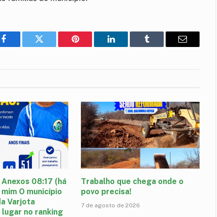
Facebook
Twitter
Pinterest
LinkedIn
Tumblr
E-
mail
 Anexos 08:17 (há
Trabalho que chega onde o
 mim O município
povo precisa!
a Varjota
7 de agosto de 2026
 lugar no ranking