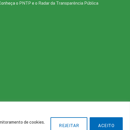
Conheça o
PNTP
e o
Radar da Transparência Pública
te
Acessar Área Administrativa
Acessar o Webmail
onitoramento de cookies.
REJEITAR
ACEITO