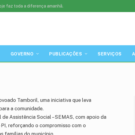
oje faz toda a diferença amanhã.
nidade para o
GOVERNO
PUBLICAÇÕES
SERVIÇOS
 leitura
ovoado Tamboril, uma iniciativa que leva
 para a comunidade.
l de Assistência Social – SEMAS, com apoio da
 – PI, reforçando o compromisso com o
s famílias do município.