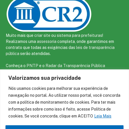
Muito mais que
criar site
ou
sistema para prefeituras
!
Realizamos uma
assessoria
completa, onde garantimos em
contrato que todas as exigências das
leis de transparência
pública
serão atendidas.
Conheça o
PNTP
e o
Radar da Transparência Pública
Valorizamos sua privacidade
Nós usamos cookies para melhorar sua experiência de
Todos os direitos reservados a prefeitura de São João da Varjota
navegação no portal. Ao utilizar nosso portal, você concorda
com a política de monitoramento de cookies. Para ter mais
informações sobre como isso é feito, acesse Política de
Mapa do Site
Acessar Área Administrativa
Acessar o Webmail
cookies. Se você concorda, clique em ACEITO
Leia Mais