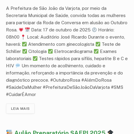
A Prefeitura de São João da Varjota, por meio da
Secretaria Municipal de Saúde, convida todas as mulheres
para participar da Roda de Conversa em alusão ao Outubro
Rosa.
Data: 17 de outubro de 2025
Horário:
08h00
Local: Auditório José Ricardo Durante o evento,
haverá:
Atendimento com ginecologista
Teste de
Schiller
Citologia
Eletrocardiograma
Exames
laboratoriais
Testes rápidos para sífilis, hepatite B e C e
HIV
Um momento de acolhimento, cuidado e
informação, reforçando a importância da prevenção e do
diagnóstico precoce. #OutubroRosa #AlémDoRosa
#SaúdeDaMulher #PrefeituraDeSãoJoãoDaVarjota #SMS
#CuidarÉAmor
LEIA MAIS
Aulão Preparatório SAEPI 2025