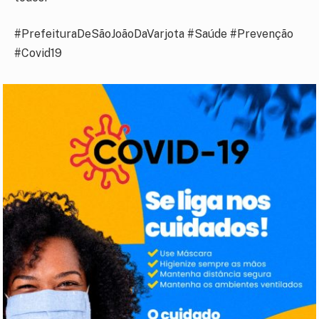
#PrefeituraDeSãoJoãoDaVarjota #Saúde #Prevenção
#Covid19