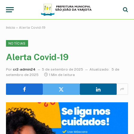
Início
»
Alerta Covid-19
NOTÍCIAS
Alerta Covid-19
Por
cr2-admin24
5 de setembro de 2025
Atualizado:
5 de
setembro de 2025
1 Min de leitura