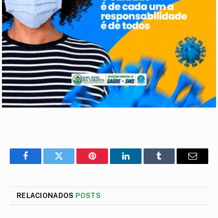
Facebook
Twitter
Pinterest
LinkedIn
Tumblr
E-
mail
RELACIONADOS
POSTS