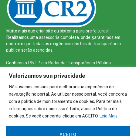
Muito mais que
criar site
ou
sistema para prefeituras
!
Realizamos uma
assessoria
completa, onde garantimos em
contrato que todas as exigências das
leis de transparência
pública
serão atendidas.
Conheça o
PNTP
e o
Radar da Transparência Pública
Valorizamos sua privacidade
Nós usamos cookies para melhorar sua experiência de
Todos os direitos reservados a prefeitura de São João da Varjota
navegação no portal. Ao utilizar nosso portal, você concorda
com a política de monitoramento de cookies. Para ter mais
informações sobre como isso é feito, acesse Política de
Mapa do Site
Acessar Área Administrativa
Acessar o Webmail
cookies. Se você concorda, clique em ACEITO
Leia Mais
ACEITO