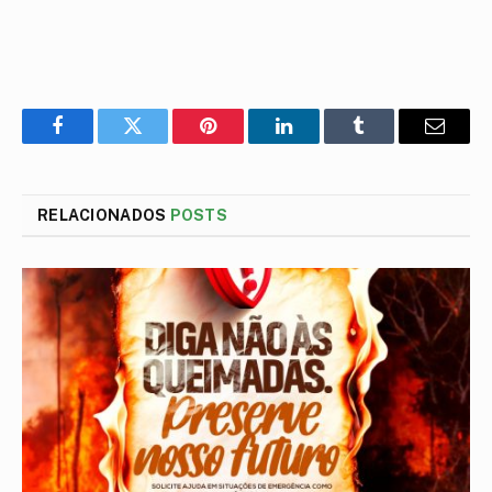
Facebook
Twitter
Pinterest
LinkedIn
Tumblr
E-
mail
RELACIONADOS
POSTS